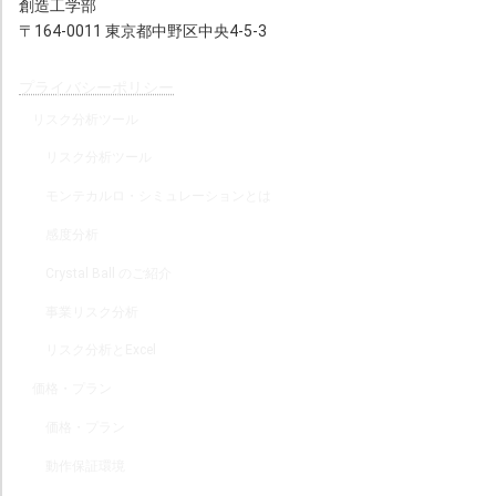
創造工学部
〒164-0011 東京都中野区中央4-5-3
プライバシーポリシー
リスク分析ツール
リスク分析ツール
モンテカルロ・シミュレーションとは
感度分析
Crystal Ball のご紹介
事業リスク分析
リスク分析とExcel
価格・プラン
価格・プラン
動作保証環境