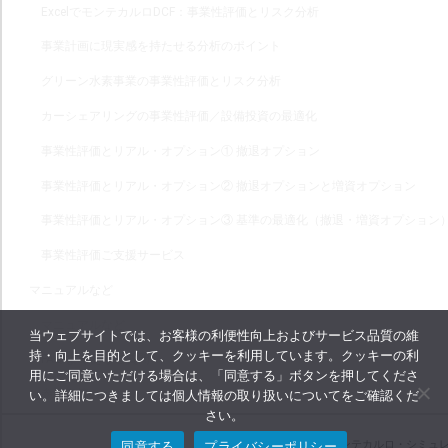
ExcelでモンテカルロDCF：事業性評価とリスク分析
事業計画に現実感を持たせる分析のポイント
グリーン水素事業の事業性評価とリスク分析
カーシェアリングの事業性評価／設備投資の最適化
事業性評価とリアル・オプション① 撤退オプション
事業性評価とリアル・オプション② 撤退オプションと増資オプション
事業性評価とリアル・オプション③ 基準の最適化（撤退・増資オプション
事業性評価ご支援サービス
マニュアルなど
マニュアルなど
当ウェブサイトでは、お客様の利便性向上およびサービス品質の維
持・向上を目的として、クッキーを利用しています。クッキーの利
FAQ よくあるご質問
用にご同意いただける場合は、「同意する」ボタンを押してくださ
い。詳細につきましては個人情報の取り扱いについてをご確認くだ
参考書籍
さい。
同意する
プライバシーポリシー
Copyright © Crystal Ball - モンテカルロ・