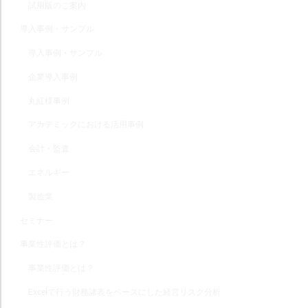
試用版のご案内
導入事例・サンプル
導入事例・サンプル
企業導入事例
丸紅様事例
アカデミックにおける活用事例
会計・監査
エネルギー
製造業
セミナー
事業性評価とは？
事業性評価とは？
Excelで行う財務諸表をベースにした経営リスク分析